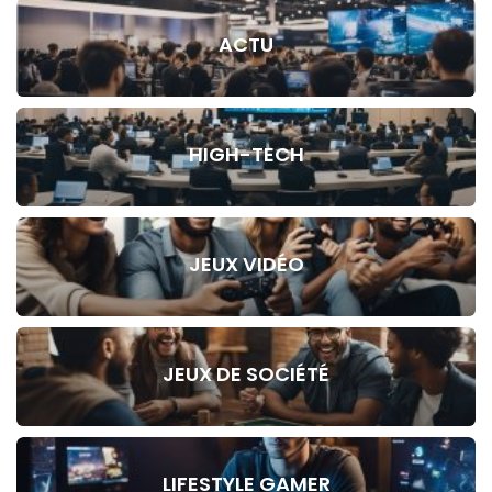
ACTU
HIGH-TECH
JEUX VIDÉO
JEUX DE SOCIÉTÉ
LIFESTYLE GAMER