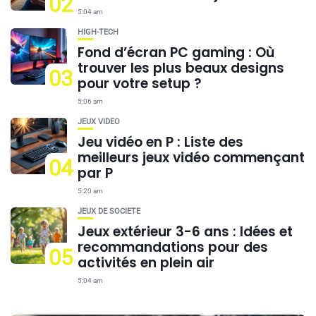
02
5:04 am
HIGH-TECH
Fond d’écran PC gaming : Où
trouver les plus beaux designs
03
pour votre setup ?
5:06 am
JEUX VIDÉO
Jeu vidéo en P : Liste des
meilleurs jeux vidéo commençant
04
par P
5:20 am
JEUX DE SOCIÉTÉ
Jeux extérieur 3-6 ans : Idées et
recommandations pour des
05
activités en plein air
5:04 am